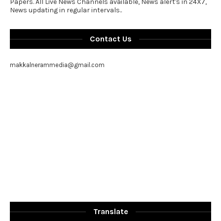
Papers. All Live News Channels available, News alert's in 24X7,
News updating in regular intervals..
Contact Us
makkalnerammedia@gmail.com
Translate