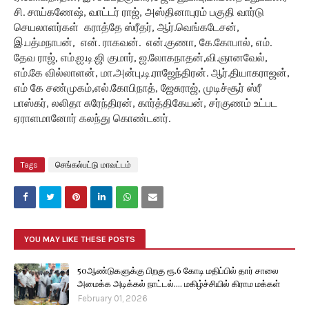
சி. சாய்கணேஷ், வாட்டர் ராஜ், அஸ்தினாபுரம் பகுதி வார்டு
செயலாளர்கள் கராத்தே ஸ்ரீதர், ஆர்.வெங்கடேசன்,
இ.பத்மநாபன், என். ராகவன். என்.குணா, கே.கோபால், எம்.
தேவ ராஜ், எம்.ஐ.டி.ஜி குமார், ஐ.லோகநாதன்,வி.ஞானவேல்,
எம்.கே வில்லாளன், மா.அன்பு,டி.ராஜேந்திரன். ஆர்.தியாகராஜன்,
எம் கே சண்முகம்,எல்.கோபிநாத், ஜேசுராஜ், முடிச்சூர் ஸ்ரீ
பாஸ்கர், லலிதா சுரேந்திரன், கார்த்திகேயன், சர்குணம் உட்பட
ஏராளமானோர் கலந்து கொண்டனர்.
Tags
செங்கல்பட்டு மாவட்டம்
YOU MAY LIKE THESE POSTS
50ஆண்டுகளுக்கு பிறகு ரூ.6 கோடி மதிப்பில் தார் சாலை
அமைக்க அடிக்கல் நாட்டல்.... மகிழ்ச்சியில் கிராம மக்கள்
February 01, 2026