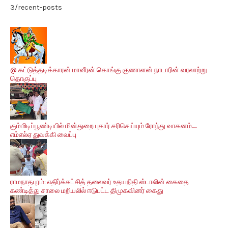
3/recent-posts
@ கட்டுத்தடிக்காரன் மாவீரன் கொங்கு குணாளன் நாடாரின் வரலாற்று
தொகுப்பு
கும்மிடிப்பூண்டியில் மின்துறை புகார் சரிசெய்யும் ரோந்து வாகனம்.....
எம்எல்ஏ துவக்கி வைப்பு
ராமநாதபுரம்: எதிர்க்கட்சித் தலைவர் உதயநிதி ஸ்டாலின் கைதை
கண்டித்து சாலை மறியலில் ஈடுபட்ட திமுகவினர் கைது