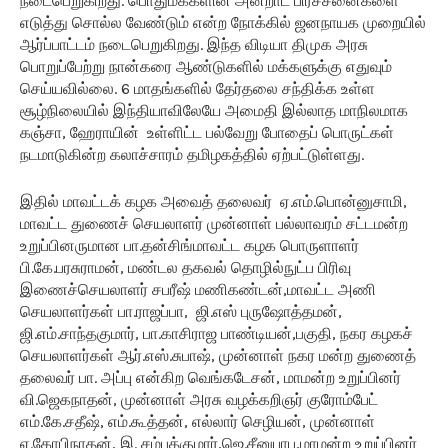
நடைபெறுகிறது. பொதுமக்களின் அன்றாட பிரச்சனைகளை
எடுத்து சொல்ல வேண்டும் என்ற நோக்கில் ஜனநாயக முறையில்
ஆர்ப்பாட்டம் நடைபெறுகிறது. இந்த விடியா திமுக அரசு
பொறுப்பேற்று நான்கரை ஆண்டுகளில் மக்களுக்கு எதுவும்
செய்யவில்லை. 6 மாதங்களில் தேர்தலை சந்திக்க உள்ள
சூழ்நிலையில் இந்தியாவிலேயே அமைதி இல்லாத மாநிலமாக
கஞ்சா, ஹேராயின் உள்ளிட்ட பல்வேறு போதைப் பொருட்கள்
நடமாடுகின்ற கலாச்சாரம் தமிழகத்தில் ஏற்பட்டுள்ளது.
இதில் மாவட்டக் கழக அவைத் தலைவர் ஏ.எம்.பொன்னுசாமி,
மாவட்ட துணைச் செயலாளர் முன்னாள் பல்லாவரம் சட்டமன்ற
உறுப்பினருமான பா.தன்சிங்மாவட்ட கழக பொருளாளர்
பி.கே.பரசுராமன், மண்டல தகவல் தொழில்நுட்ப பிரிவு
இணைச்செயலாளர் சபரீஷ் மணிகண்டன்,மாவட்ட அணி
செயலாளர்கள் பா.ராஜப்பா, ஜி.எஸ் புருஷோத்தமன்,
ஜி.எம்.சாந்தகுமார், பா.காசிராஜ பாண்டியன்,பகுதி, நகர கழகச்
செயலாளர்கள் ஆர்.எஸ்.சுபாஷ், முன்னாள் நகர மன்ற துணைத்
தலைவர் பா. அப்பு என்கிற வெங்கடேசன், மாமன்ற உறுப்பினர்
வி.ஜெகநாதன், முன்னாள் அரசு வழக்கறிஞர் குரோம்பேட்
எம்.கே.சதீஷ், எம்.கூத்தன், எல்லார் செழியன், முன்னாள்
ஏ.கோபிநாதன், இ. சம்பத்குமார்,ஜெ.சீனுபாபு,மாமன்ற உறுப்பினர்