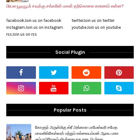
பிரபல யூடியூபர் சவுக்கு சங்கரின் மகன் தற்கொலை காரணம் என்ன?
facebook
Join us on facebook
twitter
Join us on twitter
instagram
Join us on instagram
youtube
Join us on youtube
rss
Join us on rss
Social Plugin
Popular Posts
கோளூர் அருள்மிகு ஸ்ரீ அங்காள பரமேஸ்வரி சமேத
மாவலிங்கேஸ்வரர் மற்றும் எல்லையம்மன் ஆலய மகா
கும்பாபிஷேகம் விமர்சையாக நடைபெற்றது