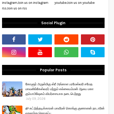
instagram
Join us on instagram
youtube
Join us on youtube
rss
Join us on rss
Social Plugin
Popular Posts
கோளூர் அருள்மிகு ஸ்ரீ அங்காள பரமேஸ்வரி சமேத
மாவலிங்கேஸ்வரர் மற்றும் எல்லையம்மன் ஆலய மகா
கும்பாபிஷேகம் விமர்சையாக நடைபெற்றது
July 09, 2026
@ கட்டுத்தடிக்காரன் மாவீரன் கொங்கு குணாளன் நாடாரின்
வரலாற்று தொகுப்பு