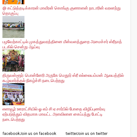
@ கட்டுத்தடிக்காரன் மாவீரன் கொங்கு குணாளன் நாடாரின் வரலாற்று
தொகுப்பு
பழவேற்காட்டில் முகத்துவரத்தினை மீன்வளத்துறை அமைச்சர் ஸ்ரீநாத்
படகில் சென்று ஆய்வு
திருவள்ளூர்: பொன்னேரி அருகே மெதூர் ஸ்ரீ எல்லையம்மன் ஆலயத்தில்
கூழ்வார்த்தல் நிகழ்ச்சி நடைபெற்றது
எளாவூர் ஊராட்சியில் ஓ எம் சி ஏ சார்பில் போதை விழிப்புணர்வு
ஏற்படுத்தும் விதமாக மாவட்ட அளவிலான கைப்பந்து போட்டி
நடைபெற்றது
facebook
Join us on facebook
twitter
Join us on twitter