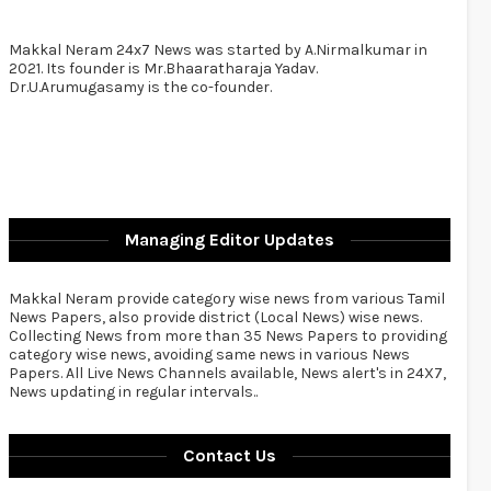
Makkal Neram 24x7 News was started by A.Nirmalkumar in
2021. Its founder is Mr.Bhaaratharaja Yadav.
Dr.U.Arumugasamy is the co-founder.
Managing Editor Updates
Makkal Neram provide category wise news from various Tamil
News Papers, also provide district (Local News) wise news.
Collecting News from more than 35 News Papers to providing
category wise news, avoiding same news in various News
Papers. All Live News Channels available, News alert's in 24X7,
News updating in regular intervals..
Contact Us