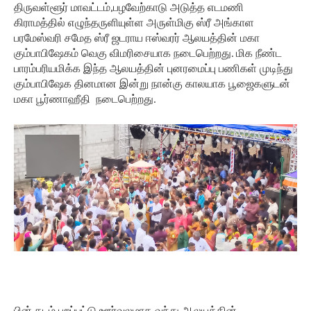
திருவள்ளூர் மாவட்டம்,பழவேற்காடு அடுத்த எடமணி
கிராமத்தில் எழுந்தருளியுள்ள அருள்மிகு ஸ்ரீ அங்காள
பரமேஸ்வரி சமேத ஸ்ரீ ஜடராய ஈஸ்வரர் ஆலயத்தின் மகா
கும்பாபிஷேகம் வெகு விமரிசையாக நடைபெற்றது. மிக நீண்ட
பாரம்பரியமிக்க இந்த ஆலயத்தின் புனரமைப்பு பணிகள் முடிந்து
கும்பாபிஷேக தினமான இன்று நான்கு காலயாக பூஜைகளுடன்
மகா பூர்ணாஹீதி நடைபெற்றது.
பின் கடம் புறப்பட்டு ஊர்வலமாக வந்து ஆலயத்தின்