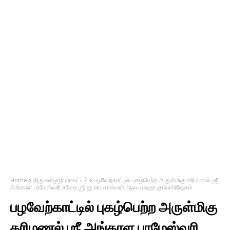
Home
திருவள்ளூர் மாவட்டம்
பழவேற்காட்டில் புகழ்பெற்ற அருள்மிகு கரிமணல் ஶ்ரீ
அங்காள பரமேஸ்வரி சமேத ஶ்ரீ ஜடராய ஈஸ்வரர் ஆலய மஹா கும்பாபிஷேகம்
பழவேற்காட்டில் புகழ்பெற்ற அருள்மிகு
கரிமணல் ஶ்ரீ அங்காள பரமேஸ்வரி