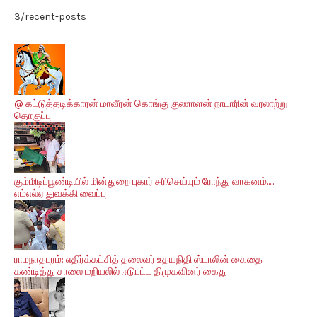
3/recent-posts
@ கட்டுத்தடிக்காரன் மாவீரன் கொங்கு குணாளன் நாடாரின் வரலாற்று
தொகுப்பு
கும்மிடிப்பூண்டியில் மின்துறை புகார் சரிசெய்யும் ரோந்து வாகனம்.....
எம்எல்ஏ துவக்கி வைப்பு
ராமநாதபுரம்: எதிர்க்கட்சித் தலைவர் உதயநிதி ஸ்டாலின் கைதை
கண்டித்து சாலை மறியலில் ஈடுபட்ட திமுகவினர் கைது