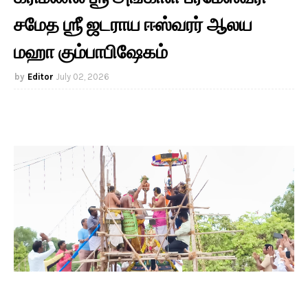
சமேத ஶ்ரீ ஜடராய ஈஸ்வரர் ஆலய
மஹா கும்பாபிஷேகம்
Editor
July 02, 2026