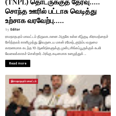
(TNPL) தொடருக்குத் தேர்வு.....
சொந்த ஊரில் பட்டாசு வெடித்து
உற்சாக வரவேற்பு.....
Editor
ராமநாதபுரம் மாவட்டம் திருவாடானை அருகே உள்ள கீழ்குடி கிராமத்தைச்
சேர்ந்தவர் காளிமுத்து. இவருடைய மகன் ரமேஷ், குடும்ப வறுமை
காரணமாக கடந்த 10 ஆண்டுகளுக்கு முன்பு சிங்கப்பூருக்குக் கூலி
வேலைக்காகச் சென்றார். அங்கு கடினமாக உழைத்துக் …
Read more
இராமநாதபுரம் மாவட்டம்