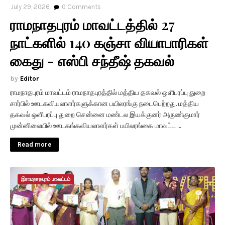
July 29, 2026
0
Comments
ராமநாதபுரம் மாவட்டத்தில் 27
நாட்களில் 140 கஞ்சா வியாபாரிகள்
கைது - எஸ்பி சந்தீஷ் தகவல்
Editor
ராமநாதபுரம் மாவட்டம் ராமநாதபுரத்தில் மத்திய தகவல் ஒளிபரப்பு துறை
சார்பில் ஊடகவியலாளர்களுக்கான பயிலரங்கு நடைபெற்றது. மத்திய
தகவல் ஒளிபரப்பு துறை சென்னை மண்டல இயக்குனர் அருண்குமார்
முன்னிலையில் ஊடகங்கவியலாளர்கள் பயிலரங்கை மாவட்ட …
Read more
இராமநாதபுரம் மாவட்டம்