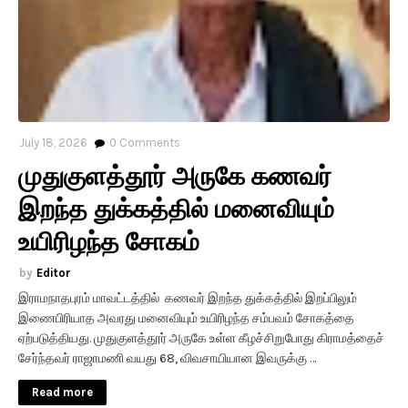
July 18, 2026
0
Comments
முதுகுளத்தூர் அருகே கணவர்
இறந்த துக்கத்தில் மனைவியும்
உயிரிழந்த சோகம்
Editor
இராமநாதபுரம் மாவட்டத்தில் கணவர் இறந்த துக்கத்தில் இறப்பிலும்
இணைபிரியாத அவரது மனைவியும் உயிரிழந்த சம்பவம் சோகத்தை
ஏற்படுத்தியது. முதுகுளத்தூர் அருகே உள்ள கீழச்சிறுபோது கிராமத்தைச்
சேர்ந்தவர் ராஜாமணி வயது 68, விவசாயியான இவருக்கு …
Read more