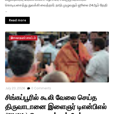
கொடியசைத்து துவக்கி வைத்தார். நாடு முழுவதும் ஜூலை 24ஆம் தேதி
…
Read more
இராமநாதபுரம் மாவட்டம்
July 20, 2026
0
Comments
சிங்கப்பூரில் கூலி வேலை செய்த
திருவாடானை இளைஞர் டிஎன்பிஎல்