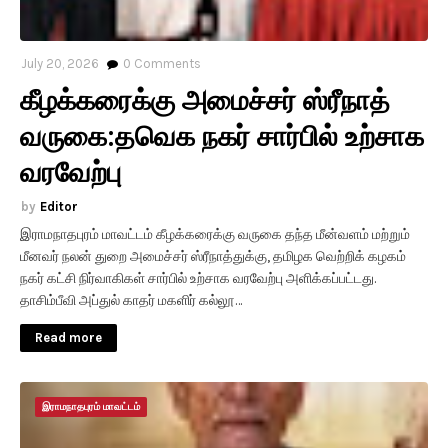
July 20, 2026
0
Comments
கீழக்கரைக்கு அமைச்சர் ஸ்ரீநாத்
வருகை:தவெக நகர் சார்பில் உற்சாக
வரவேற்பு
Editor
இராமநாதபுரம் மாவட்டம் கீழக்கரைக்கு வருகை தந்த மீன்வளம் மற்றும்
மீனவர் நலன் துறை அமைச்சர் ஸ்ரீநாத்துக்கு, தமிழக வெற்றிக் கழகம்
நகர் கட்சி நிர்வாகிகள் சார்பில் உற்சாக வரவேற்பு அளிக்கப்பட்டது.
தாசிம்பீவி அப்துல் காதர் மகளிர் கல்லூ…
Read more
இராமநாதபுரம் மாவட்டம்