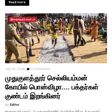
Read more
இராமநாதபுரம் மாவட்டம்
July 30, 2026
0
Comments
முதுகுளத்தூர் செல்லியம்மன்
கோயில் பொன்விழா.... பக்தர்கள்
குண்டம் இறங்கினர்
Editor
ராமநாதபுரம் மாவட்டம் முதுகுளத்தூரில் அருள்மிகு ஸ்ரீ வடக்கு வாசல்