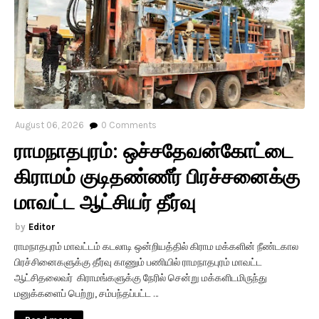
August 06, 2026
0
Comments
ராமநாதபுரம்: ஒச்சதேவன்கோட்டை
கிராமம் குடிதண்ணீர் பிரச்சனைக்கு
மாவட்ட ஆட்சியர் தீர்வு
Editor
ராமநாதபுரம் மாவட்டம் கடலாடி ஒன்றியத்தில் கிராம மக்களின் நீண்டகால
பிரச்சினைகளுக்கு தீர்வு காணும் பணியில் ராமநாதபுரம் மாவட்ட
ஆட்சிதலைவர் கிராமங்களுக்கு நேரில் சென்று மக்களிடமிருந்து
மனுக்களைப் பெற்று, சம்பந்தப்பட்ட …