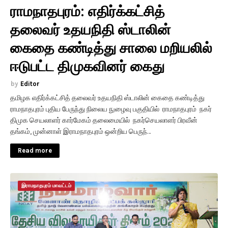
ராமநாதபுரம்: எதிர்க்கட்சித்
தலைவர் உதயநிதி ஸ்டாலின்
கைதை கண்டித்து சாலை மறியலில்
ஈடுபட்ட திமுகவினர் கைது
Editor
தமிழக எதிர்க்கட்சித் தலைவர் உதயநிதி ஸ்டாலின் கைதை கண்டித்து
ராமநாதபுரம் புதிய பேருந்து நிலைய நுழைவு பகுதியில் ராமநாதபுரம் நகர்
திமுக செயலாளர் கார்மேகம் தலைமையில் நகர்செயலாளர் பிரவீன்
தங்கம், முன்னாள் இராமநாதபுரம் ஒன்றிய பெருந்…
Read more
இராமநாதபுரம் மாவட்டம்