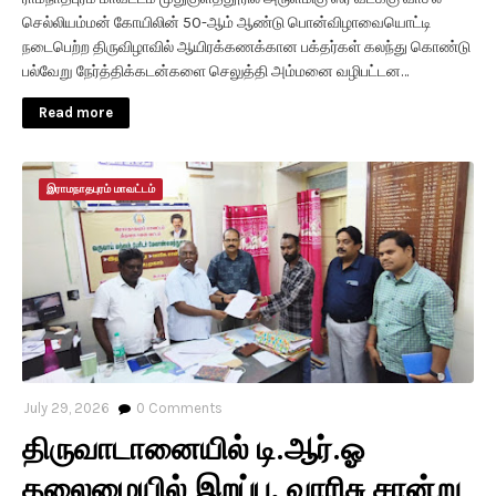
செல்லியம்மன் கோயிலின் 50-ஆம் ஆண்டு பொன்விழாவையொட்டி
நடைபெற்ற திருவிழாவில் ஆயிரக்கணக்கான பக்தர்கள் கலந்து கொண்டு
பல்வேறு நேர்த்திக்கடன்களை செலுத்தி அம்மனை வழிபட்டன…
Read more
இராமநாதபுரம் மாவட்டம்
July 29, 2026
0
Comments
திருவாடானையில் டி.ஆர்.ஓ
தலைமையில் இறப்பு, வாரிசு சான்று