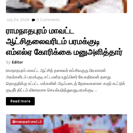
July 24, 2026
0
Comments
ராமநாதபுரம் மாவட்ட
ஆட்சிதலைவரிடம் பரமக்குடி
எம்எல்ஏ கோரிக்கை மனுஅளித்தார்
Editor
ராமநாதபுரம் மாவட்ட ஆட்சித் தலைவர் எம்.சிவகுரு பிரபாகரன்
அவர்களிடம் பரமக்குடி சட்டமன்ற உறுப்பினர் கே.கதிரவன் தனது
தொகுதிக்கு உட்பட்ட மக்களின் அடிப்படைத் தேவைகளான. கரூர் கூட்டுக்
குடிநீர் திட்டம் விரைவாக செயல்படுத்துவது,பரமக்குடி …
Read more
இராமநாதபுரம் மாவட்டம்