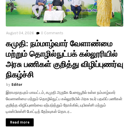
August 04, 2026
0
Comments
கமுதி: நம்மாழ்வார் வேளாண்மை
மற்றும் தொழில்நுட்பக் கல்லூரியில்
அரசு பணிகள் குறித்து விழிப்புணர்வு
நிகழ்ச்சி
Editor
இராமநாதபுரம் மாவட்டம், கமுதி அருகே பேரையூரில் உள்ள நம்மாழ்வார்
வேளாண்மை மற்றும் தொழில்நுட்ப கல்லூரியில் அரசு உயர் பதவிப் பணிகள்
குறித்த விழிப்புணர்வை ஏற்படுத்தும் நோக்கில், யுபிஎஸ்சி மற்றும்
டிஎன்பிஎஸ்சி போட்டித் தேர்வுகள் தொடர…
Read more