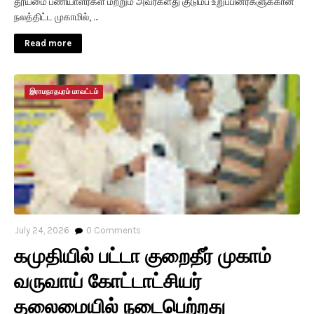
தூய்மை பணியாளர்கள் மற்றும் அவர்களது குடும்ப உறுப்பினர்களுக்கான
நலத்திட்ட முகாமில், …
Read more
இராமநாதபுரம் மாவட்டம்
July 24, 2026
0
Comments
கமுதியில் பட்டா குறைதீர் முகாம்
வருவாய் கோட்டாட்சியர்
தலைமையில் நடைபெற்றது