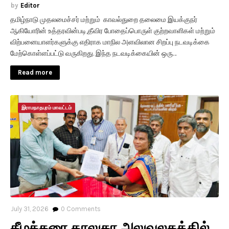
Editor
தமிழ்நாடு முதலமைச்சர் மற்றும் காவல்துறை தலைமை இயக்குநர்
ஆகியோரின் உத்தரவின்படி,தீவிர போதைப்பொருள் குற்றவாளிகள் மற்றும்
விற்பனையாளர்களுக்கு எதிராக மாநில அளவிலான சிறப்பு நடவடிக்கை
மேற்கொள்ளப்பட்டு வருகிறது. இந்த நடவடிக்கையின் ஒரு…
Read more
இராமநாதபுரம் மாவட்டம்
July 31, 2026
0
Comments
கீழக்கரை தாலுகா அலுவலகத்தில்