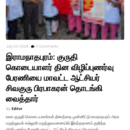
July 23, 2026
0
Comments
இராமநாதபுரம்: குருதி
கொடையாளர் தின விழிப்புணர்வு
பேரணியை மாவட்ட ஆட்சியர்
சிவகுரு பிரபாகரன் தொடங்கி
வைத்தார்
Editor
உலக குருதி கொடையாளர்கள் தினத்தை முன்னிட்டு ராமநாதபுரம் அரசு
மருத்துவக் கல்லூரி மருத்துவமனையில் இரத்ததானம் குறித்த
விழிப்புணர்வு பேரணி மாவட்ட ஆட்சியர் சிவகுரு பிரபாகரன்