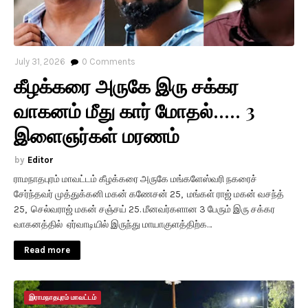
July 31, 2026
0
Comments
கீழக்கரை அருகே இரு சக்கர
வாகனம் மீது கார் மோதல்..... 3
இளைஞர்கள் மரணம்
Editor
ராமநாதபுரம் மாவட்டம் கீழக்கரை அருகே மங்களேஸ்வரி நகரைச்
சேர்ந்தவர் முத்துக்கனி மகன் கணேசன் 25, மங்கள் ராஜ் மகன் வசந்த்
25, செல்வராஜ் மகன் சஞ்சய் 25. மீனவர்களான 3 பேரும் இரு சக்கர
வாகனத்தில் ஏர்வாடியில் இருந்து மாயாகுளத்திற்க…
Read more
இராமநாதபுரம் மாவட்டம்