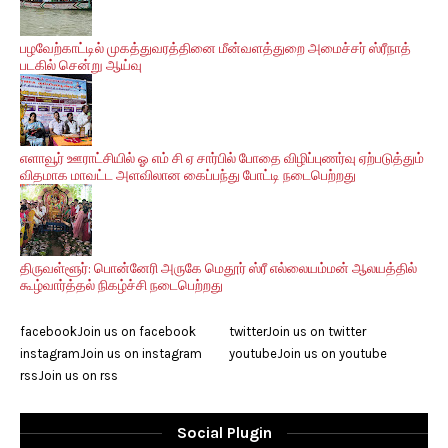
பழவேற்காட்டில் முகத்துவரத்தினை மீன்வளத்துறை அமைச்சர் ஸ்ரீநாத்
படகில் சென்று ஆய்வு
எளாவூர் ஊராட்சியில் ஓ எம் சி ஏ சார்பில் போதை விழிப்புணர்வு ஏற்படுத்தும்
விதமாக மாவட்ட அளவிலான கைப்பந்து போட்டி நடைபெற்றது
திருவள்ளூர்: பொன்னேரி அருகே மெதூர் ஸ்ரீ எல்லையம்மன் ஆலயத்தில்
கூழ்வார்த்தல் நிகழ்ச்சி நடைபெற்றது
facebook
Join us on facebook
twitter
Join us on twitter
instagram
Join us on instagram
youtube
Join us on youtube
rss
Join us on rss
Social Plugin